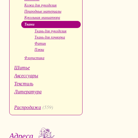
Кожа для рукоделия
Природные материалы
Кукольная миниатюра
Ткани
Ткань для рукоделия
Ткань для пэчворка
Фатин
Плюш
Флористика
Шитье
Аксессуары
Текстиль
Литература
Распродажа
(559)
Адреса