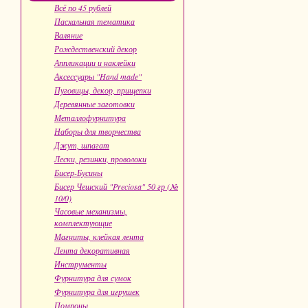
Всё по 45 рублей
Пасхальная тематика
Валяние
Рождественский декор
Аппликации и наклейки
Аксессуары "Hand made"
Пуговицы, декор, прищепки
Деревянные заготовки
Металлофурнитура
Наборы для творчества
Джут, шпагат
Лески, резинки, проволоки
Бисер-Бусины
Бисер Чешский "Preciosa" 50 гр (№
10/0)
Часовые механизмы,
комплектующие
Магниты, клейкая лента
Лента декоративная
Инструменты
Фурнитура для сумок
Фурнитура для игрушек
Помпоны