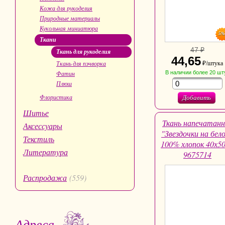
Кожа для рукоделия
Природные материалы
Кукольная миниатюра
5
Ткани
47 ₽
Ткань для рукоделия
44,65
Ткань для пэчворка
₽/штука
Фатин
В наличии
более 20
шт
Плюш
Флористика
Добавить
Шитье
Ткань напечатанн
Аксессуары
"Звездочки на бел
Текстиль
100% хлопок 40х5
Литература
9675714
Распродажа
(559)
Адреса