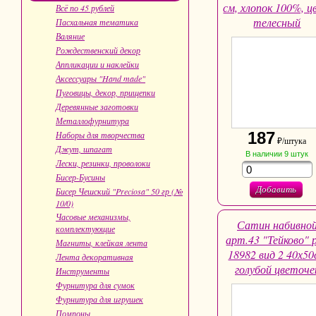
см, хлопок 100%, ц
Всё по 45 рублей
телесный
Пасхальная тематика
Валяние
Рождественский декор
Аппликации и наклейки
Аксессуары "Hand made"
Пуговицы, декор, прищепки
Деревянные заготовки
Металлофурнитура
187
Наборы для творчества
₽/штука
Джут, шпагат
В наличии
9
штук
Лески, резинки, проволоки
Бисер-Бусины
Добавить
Бисер Чешский "Preciosa" 50 гр (№
10/0)
Часовые механизмы,
Сатин набивно
комплектующие
арт.43 "Тейково" 
Магниты, клейкая лента
18982 вид 2 40х50
Лента декоративная
голубой цветоче
Инструменты
Фурнитура для сумок
Фурнитура для игрушек
Помпоны