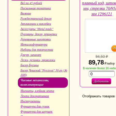
плавный ход, шток
Всё по 45 рублей
мм, стрелки 70/95
Пасхальная тематика
мм 1296121
Валяние
Рождественский декор
Аппликации и наклейки
Аксессуары "Hand made"
Пуговицы, декор, прищепки
Деревянные заготовки
Металлофурнитура
5
Наборы для творчества
Джут, шпагат
94,50 ₽
Лески, резинки, проволоки
89,78
₽/набор
Бисер-Бусины
В наличии
более 20
набо
Бисер Чешский "Preciosa" 50 гр (№
10/0)
Часовые механизмы,
Добавить
комплектующие
Магниты, клейкая лента
Лента декоративная
Отображать товаров 
Инструменты
Фурнитура для сумок
Фурнитура для игрушек