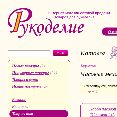
интернет-магазин оптовой продажи
товаров для рукоделия
О ко
Каталог
Найти
Новые товары
(2)
Творчество
Часовые мех
Популярные товары
(21)
Товары в пути
Новые поступления
Отсортируйте, пожа
по цене ↓
Вязание
Вышивка
Набор часовой
Творчество
"Соломон-21",