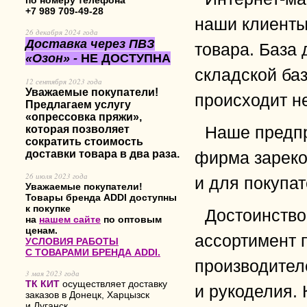
по номеру телефона
+7 989 709-49-28
наши клиенты
26 декабря 2024 года
Доставка через ПВЗ
товара. База
«
Озон
» -
НЕ ДОСТУПНА
складской ба
12 сентября 2023 года
Уважаемые покупатели!
происходит не
Предлагаем услугу
«опрессовка пряжи»,
Наше предпр
которая позволяет
сократить стоимость
доставки товара в два раза.
фирма зареко
26 июля 2023 года
и для покупат
Уважаемые покупатели!
Товары бренда ADDI доступны
к покупке
Достоинство
на
нашем сайте
по оптовым
ценам.
ассортимент 
УСЛОВИЯ РАБОТЫ
С ТОВАРАМИ БРЕНДА ADDI.
производителе
3 мая 2023 года
ТК КИТ
осуществляет доставку
и рукоделия.
заказов в Донецк, Харцызск
и Луганск.