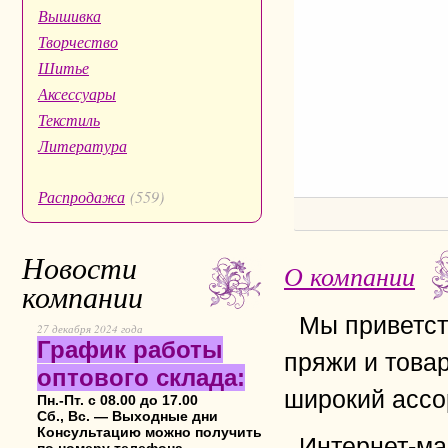
Вышивка
Творчество
Шитье
Аксессуары
Текстиль
Литература
Распродажа
(559)
Новости
О компании
компании
Мы приветст
27 декабря 2024 года
График работы
пряжи и това
оптового склада:
широкий ассо
Пн.-Пт. с 08.00 до 17.00
Сб., Вс. — Выходные дни
Консультацию можно получить
Интернет-ма