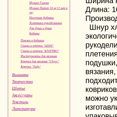
Ширина н
Мулине Гамма
Длина: 1
Мулине Питер 10 м(12 шт в
уп)
Производ
Носочная добавка
Хозяюшка-рукодельница
Шнур х
Для души и душа
Бобины
экологич
Пряжа в бобинах
рукодели
Спицы и крючки "ADDI"
Спицы и крючки "KNITPRO"
плетения
Инструменты для вязания
подушки,
Крючки для вязания "Clover"
Крючки "Tulip"
вязания,
Вышивка
подходит
Творчество
ковриков
Шитье
Аксессуары
можно ук
Текстиль
изготавл
Литература
упаковыв