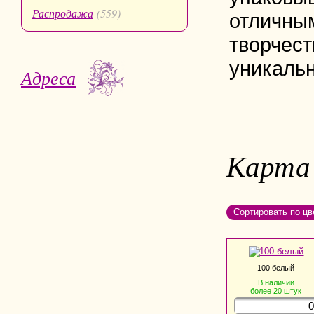
Распродажа
(559)
отличным
творчест
уникаль
Адреса
Карта
Сортировать по цв
100 белый
В наличии
более 20
штук