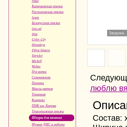
Nako
Карачаевская пряжа
Рассказовская пряжа
Seam
Белорусская пряжа
Gazzal
Загрузка..
Jina
Color City
Himalaya
Fibra Natura
YarnArt
Michell
Weltus
Пух норки
Следующ
Семеновская
Пехорка
люблю вя
Миксы цветов
Троицкая
Камтекс
Описа
ПНК им. Кирова
Трикотажная пряжа
Состав: 
Шнуры для вязания
Мулине ДМС и наборы