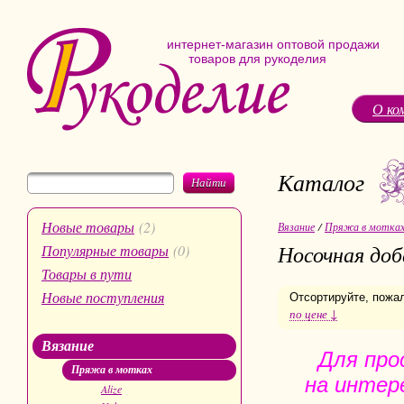
интернет-магазин оптовой продажи
товаров для рукоделия
О ко
Каталог
Найти
Новые товары
(2)
Вязание
/
Пряжа в мотка
Носочная доб
Популярные товары
(0)
Товары в пути
Новые поступления
Отсортируйте, пожа
по цене ↓
Вязание
Для про
Пряжа в мотках
на интер
Alize