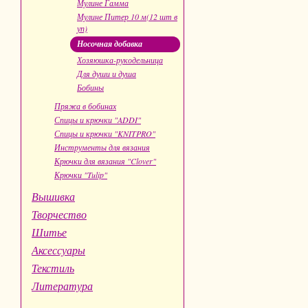
Мулине Гамма
Мулине Питер 10 м(12 шт в
уп)
Носочная добавка
Хозяюшка-рукодельница
Для души и душа
Бобины
Пряжа в бобинах
Спицы и крючки "ADDI"
Спицы и крючки "KNITPRO"
Инструменты для вязания
Крючки для вязания "Clover"
Крючки "Tulip"
Вышивка
Творчество
Шитье
Аксессуары
Текстиль
Литература