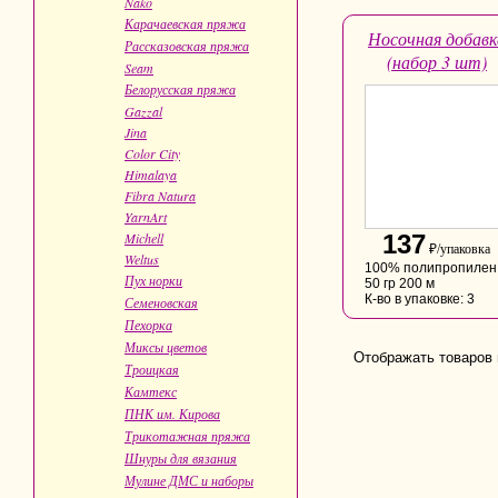
Nako
Карачаевская пряжа
Носочная добавк
Рассказовская пряжа
(набор 3 шт)
Seam
Белорусская пряжа
Gazzal
Jina
Color City
Himalaya
Fibra Natura
YarnArt
Michell
137
₽/упаковка
Weltus
100% полипропилен
Пух норки
50 гр 200 м
К-во в упаковке: 3
Семеновская
Пехорка
Миксы цветов
Отображать товаров 
Троицкая
Камтекс
ПНК им. Кирова
Трикотажная пряжа
Шнуры для вязания
Мулине ДМС и наборы