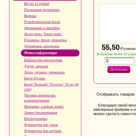
Всё по 45 рублей
Пасхальная тематика
Валяние
Рождественский декор
Аппликации и наклейки
Аксессуары "Hand made"
Пуговицы, декор, прищепки
55,50
Деревянные заготовки
₽/упаковк
Металлофурнитура
В наличии
более 20
упак
Наборы для творчества
Джут, шпагат
Добавить
Лески, резинки, проволоки
Бисер-Бусины
Бисер Чешский "Preciosa" 50 гр (№
10/0)
Отображать товаров 
Часовые механизмы,
комплектующие
Благодаря своей мно
Магниты, клейкая лента
ювелирные фабрики и ис
Лента декоративная
можно сделать самосто
Инструменты
Фурнитура для сумок
Фурнитура для игрушек