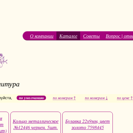
О компании
Каталог
Советы
Вопрос | отв
нитура
по умолчанию
по номерам ↑
по номерам ↓
по цене ↑
луйста,
м
Кольцо металлическое
Булавка 22х9мм, цвет
ет
№12446 чернен. 5шт.
золото 7598445
шт)