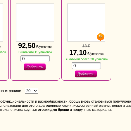
5%
92,50
18 ₽
а
₽/упаковка
17,10
овок
В наличии
11
упаковок
₽/упаковка
В наличии
более 20
упаковок
Добавить
Добавить
на странице:
гофункциональности и разнообразности, брошь вновь становиться популярно
пользовали для этого драгоценные камни, искусственный жемчуг, перья и цир
ятельно, используя
заготовки для броши
и подручные материалы.