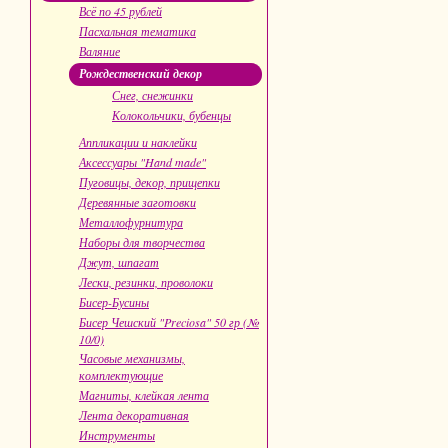
Всё по 45 рублей
Пасхальная тематика
Валяние
Рождественский декор
Снег, снежинки
Колокольчики, бубенцы
Аппликации и наклейки
Аксессуары "Hand made"
Пуговицы, декор, прищепки
Деревянные заготовки
Металлофурнитура
Наборы для творчества
Джут, шпагат
Лески, резинки, проволоки
Бисер-Бусины
Бисер Чешский "Preciosa" 50 гр (№
10/0)
Часовые механизмы,
комплектующие
Магниты, клейкая лента
Лента декоративная
Инструменты