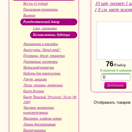
10 шт, размер 1 
Всё по 45 рублей
1,8 см, цвет золо
Пасхальная тематика
Валяние
Рождественский декор
Снег, снежинки
Колокольчики, бубенцы
Аппликации и наклейки
Аксессуары "Hand made"
Пуговицы, декор, прищепки
Деревянные заготовки
76
₽/набор
Металлофурнитура
В наличии
6
наборов
Наборы для творчества
Джут, шпагат
Лески, резинки, проволоки
Добавить
Бисер-Бусины
Бисер Чешский "Preciosa" 50 гр (№
10/0)
Отображать товаров 
Часовые механизмы,
комплектующие
Магниты, клейкая лента
Лента декоративная
Инструменты