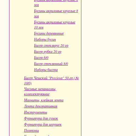
мм
Бусины акриловые круглые 8
мм
Бусины акриловые круглые
10 мм
Бусины деревянные
Наборы бусин
Бисер стеклярус 20 гр
Бисер рубка 20 гр
Бисер 6/0
Бисер стеклянный 8/0
Наборы бисера
Бисер Чешский "Preciosa" 50 гр (№
10/0)
Часовые механизмы,
комплектующие
Магниты, клейкая лента
Лента декоративная
Инструменты
Фурнитура для сумок
Фурнитура для игрушек
Помпоны