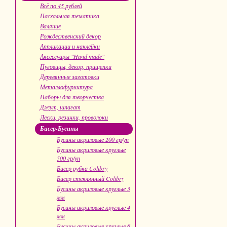
Всё по 45 рублей
Пасхальная тематика
Валяние
Рождественский декор
Аппликации и наклейки
Аксессуары "Hand made"
Пуговицы, декор, прищепки
Деревянные заготовки
Металлофурнитура
Наборы для творчества
Джут, шпагат
Лески, резинки, проволоки
Бисер-Бусины
Бусины акриловые 200 гр/уп
Бусины акриловые круглые
500 гр/уп
Бисер рубка Colibry
Бисер стеклянный Colibry
Бусины акриловые круглые 3
мм
Бусины акриловые круглые 4
мм
Бусины акриловые круглые 6