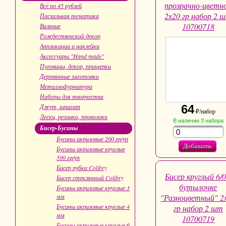
прозрачно-цветн
Всё по 45 рублей
2х20 гр набор 2 
Пасхальная тематика
10700718
Валяние
Рождественский декор
Аппликации и наклейки
Аксессуары "Hand made"
Пуговицы, декор, прищепки
Деревянные заготовки
Металлофурнитура
Наборы для творчества
Джут, шпагат
64
₽/набор
Лески, резинки, проволоки
В наличии
3
набора
Бисер-Бусины
Бусины акриловые 200 гр/уп
Добавить
Бусины акриловые круглые
500 гр/уп
Бисер рубка Colibry
Бисер круглый 6/0
Бисер стеклянный Colibry
бутылочке
Бусины акриловые круглые 3
мм
"Разноцветный" 2
Бусины акриловые круглые 4
гр набор 2 шт
мм
10700719
Бусины акриловые круглые 6