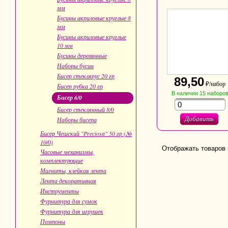
мм
Бусины акриловые круглые 8
мм
Бусины акриловые круглые
10 мм
Бусины деревянные
Наборы бусин
Бисер стеклярус 20 гр
89,50
₽/набор
Бисер рубка 20 гр
В наличии
15
наборо
Бисер 6/0
Бисер стеклянный 8/0
Добавить
Наборы бисера
Бисер Чешский "Preciosa" 50 гр (№
10/0)
Отображать товаров 
Часовые механизмы,
комплектующие
Магниты, клейкая лента
Лента декоративная
Инструменты
Фурнитура для сумок
Фурнитура для игрушек
Помпоны