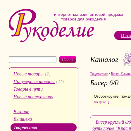
интернет-магазин оптовой продажи
товаров для рукоделия
О ко
Каталог
Найти
Новые товары
(2)
Творчество
/
Бисер-Бусин
Бисер 6/0
Популярные товары
(21)
Товары в пути
Новые поступления
Отсортируйте, пожа
по цене ↓
Вязание
Вышивка
Бисер круглый 6/0
Творчество
бутылочке "Красн