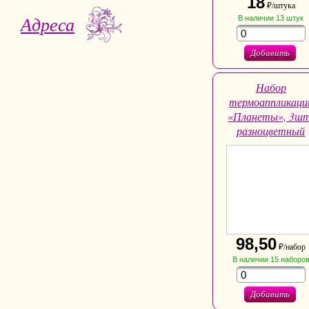
18
₽/штука
Адреса
В наличии
13
штук
Добавить
Набор
термоаппликаци
«Планеты», 3шт
разноцветный
98,50
₽/набор
В наличии
15
наборо
Добавить