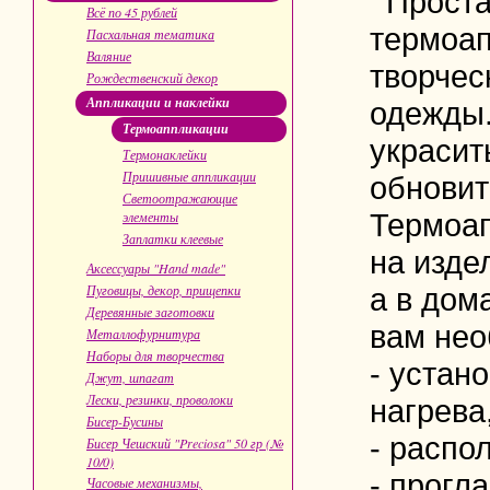
Проста
Всё по 45 рублей
термо
а
Пасхальная тематика
Валяние
творчес
Рождественский декор
Аппликации и наклейки
одежды
Термоаппликации
украсит
Термонаклейки
Пришивные аппликации
обновит
Светоотражающие
Термоап
элементы
Заплатки клеевые
на изде
Аксессуары "Hand made"
Пуговицы, декор, прищепки
а в дом
Деревянные заготовки
вам нео
Металлофурнитура
Наборы для творчества
- устан
Джут, шпагат
Лески, резинки, проволоки
нагрева
Бисер-Бусины
- распо
Бисер Чешский "Preciosa" 50 гр (№
10/0)
- прогл
Часовые механизмы,