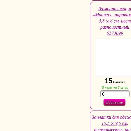
Термоаппликаци
«Мишка с шарикам
5,8 × 6 см, цвет
разноцветный
5573099
15
₽/штука
В наличии
7
штук
Добавить
Заплатки для одеж
15,5 × 9,5 см,
термоклеевые, па