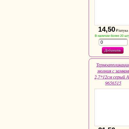
14,50
₽/штука
В наличии
более 20
шт
Добавить
Термоаппликаци
молния с замком
2,7*12см серый 
9656515