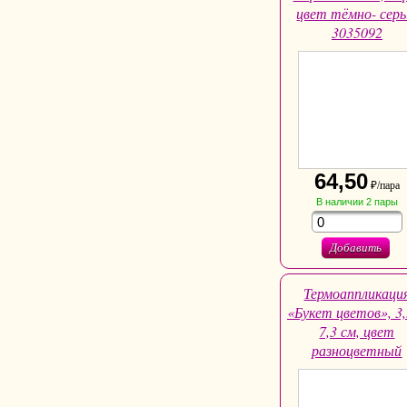
цвет тёмно- сер
3035092
64,50
₽/пара
В наличии
2
пары
Добавить
Термоаппликаци
«Букет цветов», 3,
7,3 см, цвет
разноцветный