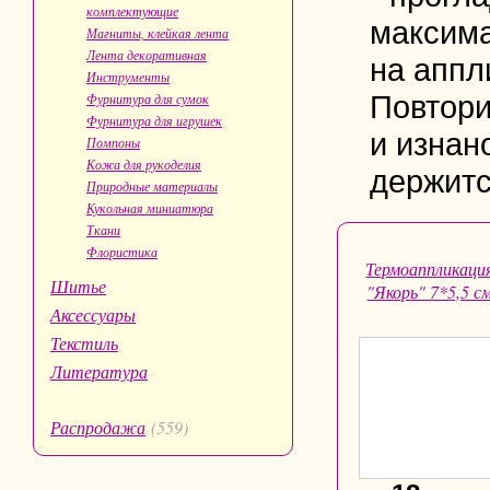
комплектующие
максима
Магниты, клейкая лента
Лента декоративная
на аппл
Инструменты
Повтори
Фурнитура для сумок
Фурнитура для игрушек
и изнан
Помпоны
Кожа для рукоделия
держитс
Природные материалы
Кукольная миниатюра
Ткани
Флористика
Термоаппликаци
Шитье
"Якорь" 7*5,5 с
Аксессуары
Текстиль
Литература
Распродажа
(559)