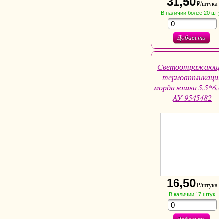
31,50
₽/штука
В наличии
более 20
шт
Добавить
Светоотражающ
термоаппликаци
морда кошки 5,5*6
АУ 9545482
16,50
₽/штука
В наличии
17
штук
Добавить