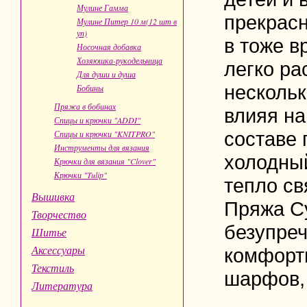
Мулине Гамма
прекрасн
Мулине Питер 10 м(12 шт в
уп)
в тоже в
Носочная добавка
Хозяюшка-рукодельница
легко ра
Для души и душа
нескольк
Бобины
Пряжа в бобинах
влияя на
Спицы и крючки "ADDI"
составе 
Спицы и крючки "KNITPRO"
Инструменты для вязания
холодны
Крючки для вязания "Clover"
Крючки "Tulip"
тепло с
Вышивка
Пряжа С
Творчество
безупреч
Шитье
Аксессуары
комфортн
Текстиль
шарфов, 
Литература