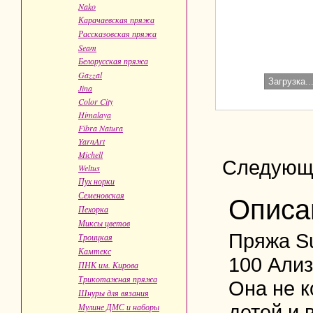
Nako
Карачаевская пряжа
Рассказовская пряжа
Seam
Белорусская пряжа
Gazzal
Загрузка..
Jina
Color City
Himalaya
Fibra Natura
YarnArt
Michell
Следующ
Weltus
Пух норки
Семеновская
Описа
Пехорка
Миксы цветов
Пряжа Su
Троицкая
Камтекс
100 Ализ
ПНК им. Кирова
Трикотажная пряжа
Она не к
Шнуры для вязания
детей и 
Мулине ДМС и наборы