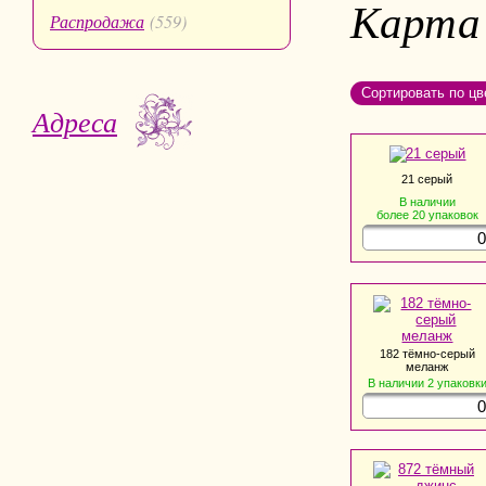
Карта
Распродажа
(559)
Сортировать по цв
Адреса
21 серый
В наличии
более 20
упаковок
182 тёмно-серый
меланж
В наличии
2
упаковк