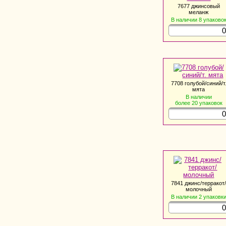
7677 джинсовый
меланж
В наличии
8
упаково
7708 голубой/синий/т
мята
В наличии
более 20
упаковок
7841 джинс/терракот
молочный
В наличии
2
упаковк