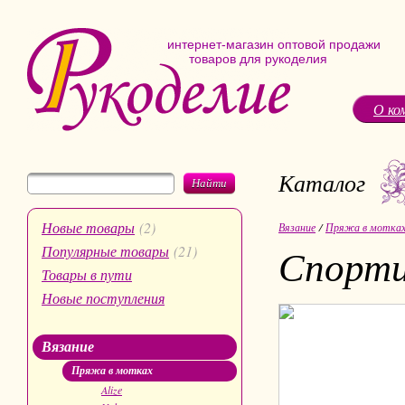
интернет-магазин оптовой продажи
товаров для рукоделия
О ко
Каталог
Найти
Новые товары
(2)
Вязание
/
Пряжа в мотка
Спорти
Популярные товары
(21)
Товары в пути
Новые поступления
Вязание
Пряжа в мотках
Alize