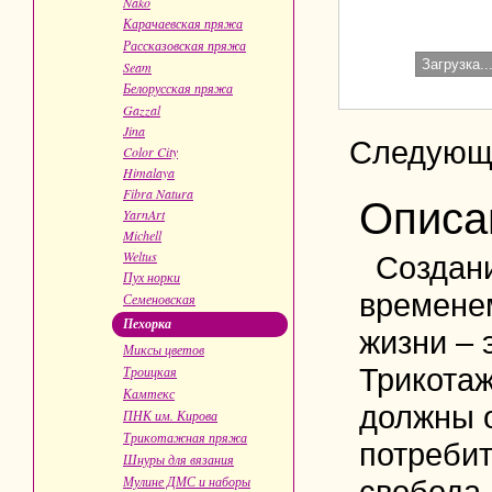
Nako
Карачаевская пряжа
Рассказовская пряжа
Загрузка..
Seam
Белорусская пряжа
Gazzal
Jina
Следующ
Color City
Himalaya
Fibra Natura
Описа
YarnArt
Michell
Weltus
Создан
Пух норки
временем
Семеновская
Пехорка
жизни – 
Миксы цветов
Трикотаж
Троицкая
Камтекс
должны 
ПНК им. Кирова
Трикотажная пряжа
потребит
Шнуры для вязания
Мулине ДМС и наборы
свобода