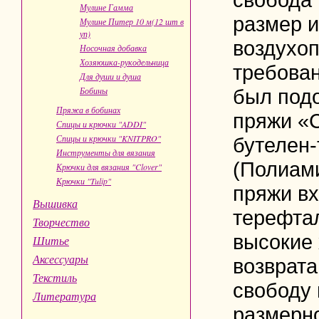
Мулине Гамма
размер 
Мулине Питер 10 м(12 шт в
уп)
воздухо
Носочная добавка
Хозяюшка-рукодельница
требован
Для души и душа
Бобины
был под
Пряжа в бобинах
пряжи «С
Спицы и крючки "ADDI"
Спицы и крючки "KNITPRO"
бутелен
Инструменты для вязания
(Полиами
Крючки для вязания "Clover"
Крючки "Tulip"
пряжи вх
Вышивка
терефтал
Творчество
в
ысокие 
Шитье
Аксессуары
возврата
Текстиль
свободу 
Литература
размерн