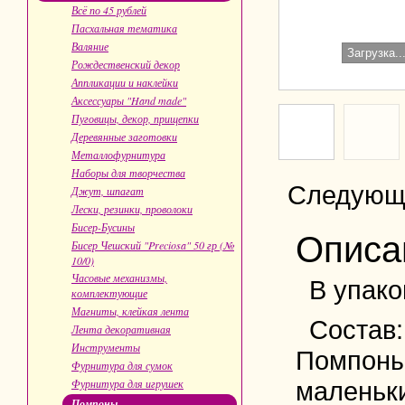
Всё по 45 рублей
Пасхальная тематика
Валяние
Загрузка..
Рождественский декор
Аппликации и наклейки
Аксессуары "Hand made"
Пуговицы, декор, прищепки
Деревянные заготовки
Металлофурнитура
Наборы для творчества
Следующ
Джут, шпагат
Лески, резинки, проволоки
Бисер-Бусины
Описа
Бисер Чешский "Preciosa" 50 гр (№
10/0)
Часовые механизмы,
В упако
комплектующие
Магниты, клейкая лента
Состав
Лента декоративная
Инструменты
Помпоны 
Фурнитура для сумок
Фурнитура для игрушек
маленьки
Помпоны