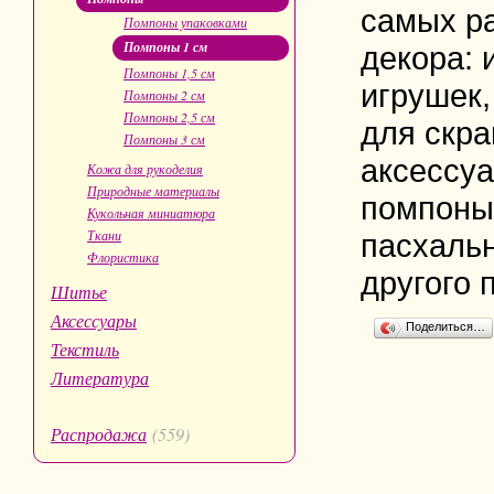
самых р
Помпоны упаковками
Помпоны 1 см
декора: 
Помпоны 1,5 см
игрушек,
Помпоны 2 см
Помпоны 2,5 см
для скра
Помпоны 3 см
аксессуа
Кожа для рукоделия
Природные материалы
помпоны 
Кукольная миниатюра
Ткани
пасхальн
Флористика
другого 
Шитье
Аксессуары
Поделиться…
Текстиль
Литература
Распродажа
(559)