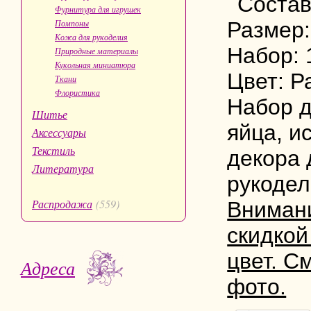
Состав
Фурнитура для игрушек
Помпоны
Размер:
Кожа для рукоделия
Набор: 
Природные материалы
Кукольная миниатюра
Цвет: Р
Ткани
Флористика
Набор д
Шитье
яйца, и
Аксессуары
Текстиль
декора 
Литература
рукодел
Распродажа
(559)
Внимани
скидкой
цвет. С
Адреса
фото.