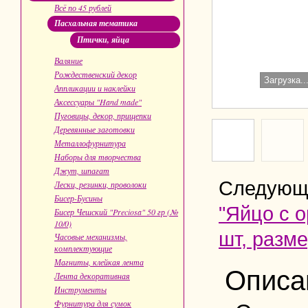
Всё по 45 рублей
Пасхальная тематика
Птички, яйца
Валяние
Рождественский декор
Загрузка..
Аппликации и наклейки
Аксессуары "Hand made"
Пуговицы, декор, прищепки
Деревянные заготовки
Металлофурнитура
Наборы для творчества
Джут, шпагат
Следующ
Лески, резинки, проволоки
Бисер-Бусины
"Яйцо с о
Бисер Чешский "Preciosa" 50 гр (№
10/0)
шт, разме
Часовые механизмы,
комплектующие
Магниты, клейкая лента
Описа
Лента декоративная
Инструменты
Фурнитура для сумок