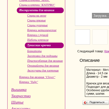
Спицы и крючки "KNITPRO"
Инструменты для вязания
Спицы на леске
Загрузка..
Спицы прямые
Спицы чулочные
Крючки металлические
Крючки с ручкой
Наборы крючков
Тунисские крючки
Блокаторы
Следующий товар:
Крю
Заготовки для подошвы
Описание
Приспособления для вязания
Органайзеры для вязания
Материал - Мет
Аксессуары для плетения
Длина - 14,5 см
Крючки для вязания "Clover"
Диаметр - 2 мм
Крючки "Tulip"
Крючок для вяза
Подходит для дв
Вышивка
Особенно удобно
сумки, шапки.
Творчество
Шитье
Поделиться…
Аксессуары