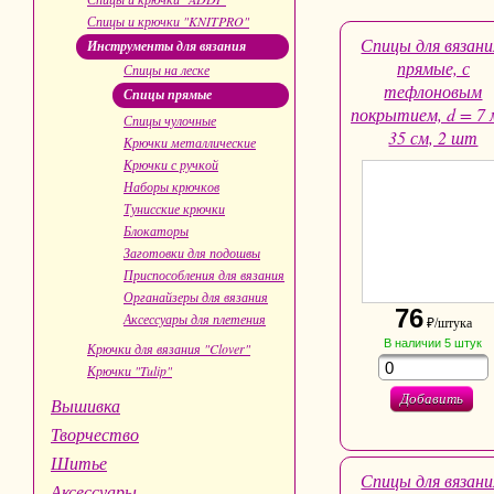
Спицы и крючки "KNITPRO"
Спицы для вязани
Инструменты для вязания
прямые, с
Спицы на леске
тефлоновым
Спицы прямые
покрытием, d = 7 
Спицы чулочные
35 см, 2 шт
Крючки металлические
Крючки с ручкой
Наборы крючков
Тунисские крючки
Блокаторы
Заготовки для подошвы
Приспособления для вязания
Органайзеры для вязания
76
Аксессуары для плетения
₽/штука
В наличии
5
штук
Крючки для вязания "Clover"
Крючки "Tulip"
Добавить
Вышивка
Творчество
Шитье
Спицы для вязани
Аксессуары