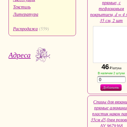
прямые, с
Текстиль
тефлоновым
Литература
покрытием, d = 4 
35 см, 2 шт
Распродажа
(559)
Адреса
46
₽/штука
В наличии
2
штуки
Добавить
Спицы для вязан
прямые алюмини
пластик након па
35см d5,0мм розо
АУ 9679368