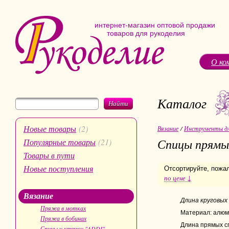
интернет-магазин оптовой продажи
товаров для рукоделия
О ко
Каталог
Найти
Новые товары
(2)
Вязание
/
Инструменты дл
Спицы прямы
Популярные товары
(21)
Товары в пути
Новые поступления
Отсортируйте, пожа
по цене ↓
Вязание
Длина круговых 
Пряжа в мотках
Материал: алюм
Пряжа в бобинах
Длина прямых с
Спицы и крючки "ADDI"