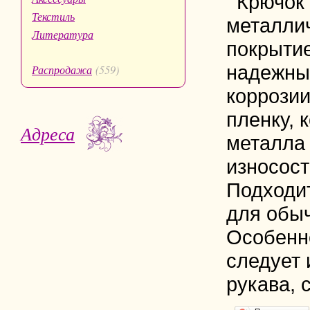
Крючок 
Текстиль
металли
Литература
покрыти
надежны
Распродажа
(559)
коррозии
пленку, 
Адреса
металла 
износост
Подходит
для обыч
Особенно
следует 
рукава, 