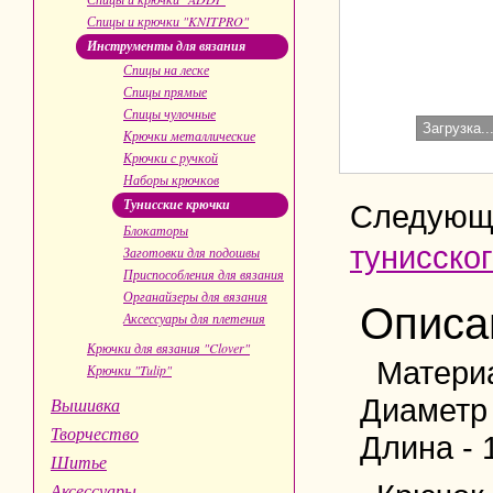
Спицы и крючки "KNITPRO"
Инструменты для вязания
Спицы на леске
Спицы прямые
Спицы чулочные
Загрузка..
Крючки металлические
Крючки с ручкой
Наборы крючков
Тунисские крючки
Следующ
Блокаторы
тунисско
Заготовки для подошвы
Приспособления для вязания
Органайзеры для вязания
Описа
Аксессуары для плетения
Крючки для вязания "Clover"
Матери
Крючки "Tulip"
Диаметр 
Вышивка
Творчество
Длина - 
Шитье
Аксессуары