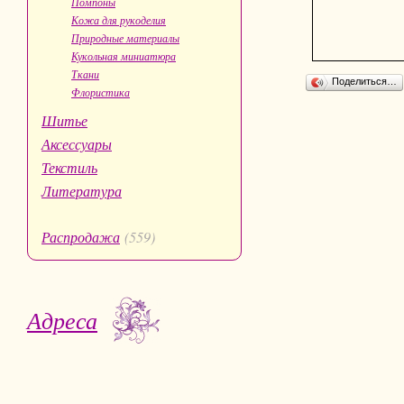
Помпоны
Кожа для рукоделия
Природные материалы
Кукольная миниатюра
Ткани
Поделиться…
Флористика
Шитье
Аксессуары
Текстиль
Литература
Распродажа
(559)
Адреса