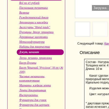
Всё по 45 рублей
Пасхальная тематика
Загрузка..
Валяние
Рождественский декор
Аппликации и наклейки
Аксессуары "Hand made"
Пуговицы, декор, прищепки
Деревянные заготовки
Металлофурнитура
Следующий товар:
Кан
Наборы для творчества
Джут, шпагат
Описание
Лески, резинки, проволоки
Состав - Натура
Бисер-Бусины
Толщина нити: 4
Бисер Чешский "Preciosa" 50 гр (№
Длина: 10 м
10/0)
Канат сделан 
Часовые механизмы,
природный матер
комплектующие
Идеально подходи
Магниты, клейкая лента
Изделия можн
Лента декоративная
Цвет: натура
Инструменты
Фурнитура для сумок
* джутовая пряж
Фурнитура для игрушек
запах исчезает,