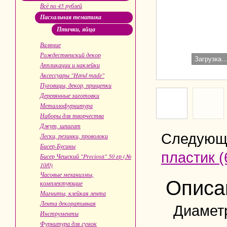
Всё по 45 рублей
Пасхальная тематика
Птички, яйца
Валяние
Рождественский декор
Загрузка..
Аппликации и наклейки
Аксессуары "Hand made"
Пуговицы, декор, прищепки
Деревянные заготовки
Металлофурнитура
Наборы для творчества
Джут, шпагат
Следующ
Лески, резинки, проволоки
Бисер-Бусины
пластик (
Бисер Чешский "Preciosa" 50 гр (№
10/0)
Часовые механизмы,
Описа
комплектующие
Магниты, клейкая лента
Лента декоративная
Диаметр
Инструменты
Фурнитура для сумок