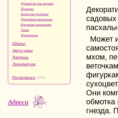
Фурнитура для игрушек
Декорати
Помпоны
Кожа для рукоделия
садовых 
Природные материалы
Кукольная миниатюра
пасхальн
Ткани
Флористика
Может и
Шитье
самостоя
Аксессуары
мхом, п
Текстиль
Литература
веточка
фигуркам
Распродажа
(559)
сухоцвет
Они комп
Адреса
обмотка
гнезда. 