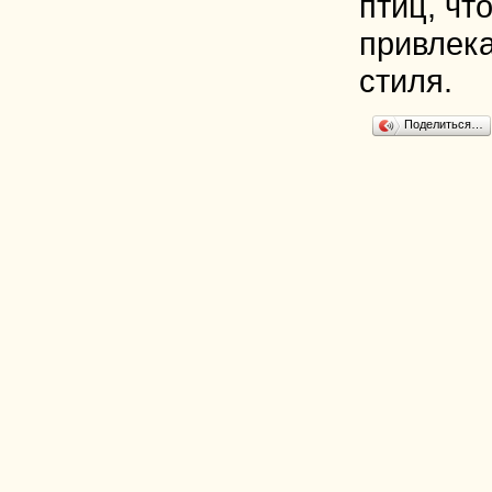
птиц, чт
привлек
стиля.
Поделиться…