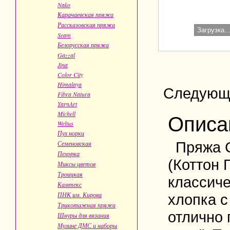
Nako
Карачаевская пряжа
Рассказовская пряжа
Загрузка..
Seam
Белорусская пряжа
Gazzal
Jina
Color City
Himalaya
Следующ
Fibra Natura
YarnArt
Michell
Описа
Weltus
Пух норки
Пряжа C
Семеновская
Пехорка
(Коттон 
Миксы цветов
Троицкая
классиче
Камтекс
ПНК им. Кирова
хлопка с
Трикотажная пряжа
отлично 
Шнуры для вязания
Мулине ДМС и наборы