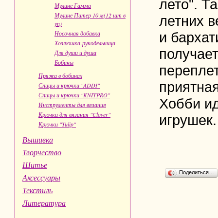
лето". Т
Мулине Гамма
Мулине Питер 10 м(12 шт в
летних в
уп)
Носочная добавка
и бархат
Хозяюшка-рукодельница
получает
Для души и душа
Бобины
переплет
Пряжа в бобинах
приятная
Спицы и крючки "ADDI"
Спицы и крючки "KNITPRO"
Хобби ид
Инструменты для вязания
Крючки для вязания "Clover"
игрушек.
Крючки "Tulip"
Вышивка
Творчество
Шитье
Поделиться…
Аксессуары
Текстиль
Литература