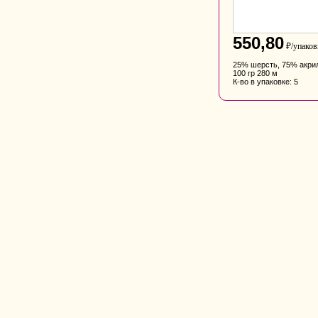
550,80
₽/упаков
25% шерсть, 75% акри
100 гр 280 м
К-во в упаковке: 5