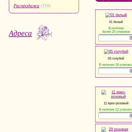
Распродажа
(559)
01 белый
В наличии
Адреса
более 20
упаковок
05 голубой
В наличии
18
упаково
11 ярко-розовый
В наличии
12
упаково