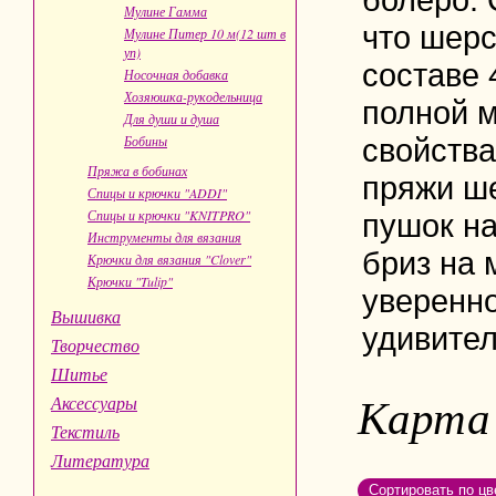
Мулине Гамма
что шерс
Мулине Питер 10 м(12 шт в
уп)
составе 
Носочная добавка
Хозяюшка-рукодельница
полной 
Для души и душа
Бобины
свойства
Пряжа в бобинах
пряжи ше
Спицы и крючки "ADDI"
Спицы и крючки "KNITPRO"
пушок на
Инструменты для вязания
бриз на 
Крючки для вязания "Clover"
Крючки "Tulip"
уверенн
Вышивка
удивител
Творчество
Шитье
Карта
Аксессуары
Текстиль
Литература
Сортировать по цв