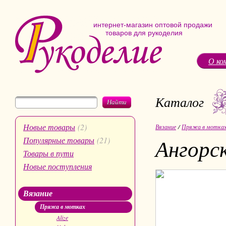
интернет-магазин оптовой продажи
товаров для рукоделия
О ко
Каталог
Найти
Новые товары
(2)
Вязание
/
Пряжа в мотка
Ангорс
Популярные товары
(21)
Товары в пути
Новые поступления
Вязание
Пряжа в мотках
Alize