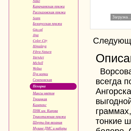
Nako
Карачаевская пряжа
Рассказовская пряжа
Загрузка..
Seam
Белорусская пряжа
Gazzal
Jina
Следующ
Color City
Himalaya
Fibra Natura
Описа
YarnArt
Michell
Weltus
Ворсов
Пух норки
всегда п
Семеновская
Пехорка
Ангорска
Миксы цветов
выгодной
Троицкая
Камтекс
граммах,
ПНК им. Кирова
Трикотажная пряжа
тонкие 
Шнуры для вязания
Мулине ДМС и наборы
болеро. 