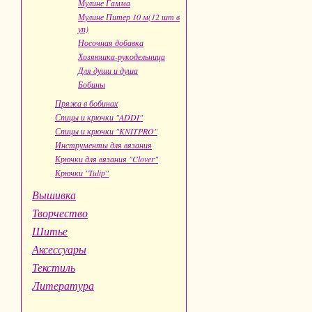
Мулине Гамма
Мулине Питер 10 м(12 шт в
уп)
Носочная добавка
Хозяюшка-рукодельница
Для души и душа
Бобины
Пряжа в бобинах
Спицы и крючки "ADDI"
Спицы и крючки "KNITPRO"
Инструменты для вязания
Крючки для вязания "Clover"
Крючки "Tulip"
Вышивка
Творчество
Шитье
Аксессуары
Текстиль
Литература