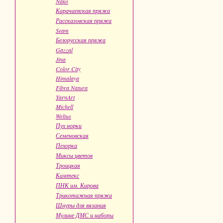
Nako
Карачаевская пряжа
Рассказовская пряжа
Seam
Белорусская пряжа
Gazzal
Jina
Color City
Himalaya
Fibra Natura
YarnArt
Michell
Weltus
Пух норки
Семеновская
Пехорка
Миксы цветов
Троицкая
Камтекс
ПНК им. Кирова
Трикотажная пряжа
Шнуры для вязания
Мулине ДМС и наборы