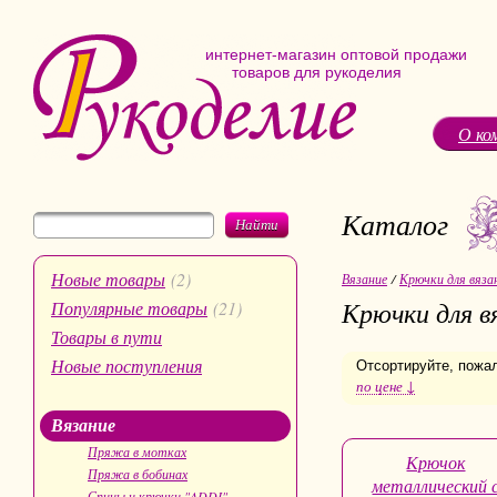
интернет-магазин оптовой продажи
товаров для рукоделия
О ко
Каталог
Найти
Новые товары
(2)
Вязание
/
Крючки для вязан
Крючки для в
Популярные товары
(21)
Товары в пути
Новые поступления
Отсортируйте, пожа
по цене ↓
Вязание
Пряжа в мотках
Крючок
Пряжа в бобинах
металлический 
Спицы и крючки "ADDI"