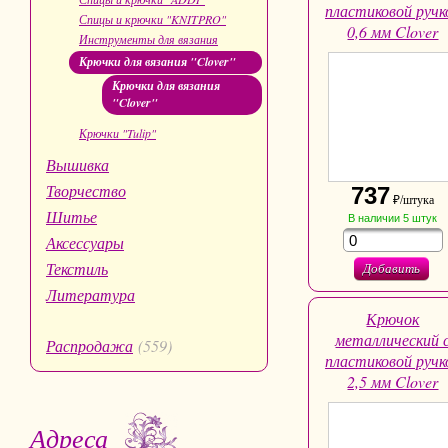
пластиковой ручк
Спицы и крючки "KNITPRO"
0,6 мм Clover
Инструменты для вязания
Крючки для вязания "Clover"
Крючки для вязания
"Clover"
Крючки "Tulip"
Вышивка
Творчество
737
₽/штука
Шитье
В наличии
5
штук
Аксессуары
Текстиль
Добавить
Литература
Крючок
металлический 
Распродажа
(559)
пластиковой ручк
2,5 мм Clover
Адреса