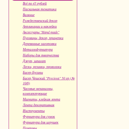
Всё по 45 рублей
Пасхальная тематика
Валяние
Рождественский декор
Аппликации и наклейки
Аксессуары "Hand made"
Пуговицы, декор, прищепки
Деревянные заготовки
Металлофурнитура
Наборы для творчества
Джут, шпагат
Лески, резинки, проволоки
Бисер-Бусины
Бисер Чешский "Preciosa" 50 гр (№
10/0)
Часовые механизмы,
комплектующие
Магниты, клейкая лента
Лента декоративная
Инструменты
Фурнитура для сумок
Фурнитура для игрушек
Помпоны