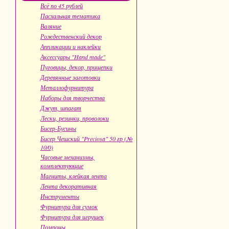
Всё по 45 рублей
Пасхальная тематика
Валяние
Рождественский декор
Аппликации и наклейки
Аксессуары "Hand made"
Пуговицы, декор, прищепки
Деревянные заготовки
Металлофурнитура
Наборы для творчества
Джут, шпагат
Лески, резинки, проволоки
Бисер-Бусины
Бисер Чешский "Preciosa" 50 гр (№
10/0)
Часовые механизмы,
комплектующие
Магниты, клейкая лента
Лента декоративная
Инструменты
Фурнитура для сумок
Фурнитура для игрушек
Помпоны