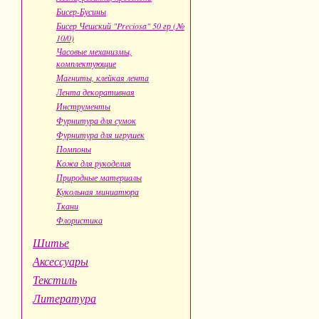
Бисер-Бусины
Бисер Чешский "Preciosa" 50 гр (№
10/0)
Часовые механизмы,
комплектующие
Магниты, клейкая лента
Лента декоративная
Инструменты
Фурнитура для сумок
Фурнитура для игрушек
Помпоны
Кожа для рукоделия
Природные материалы
Кукольная миниатюра
Ткани
Флористика
Шитье
Аксессуары
Текстиль
Литература