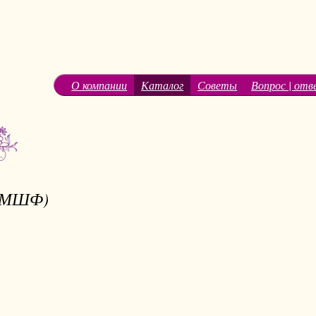
О компании
Каталог
Советы
Вопрос | отв
 (МШФ)