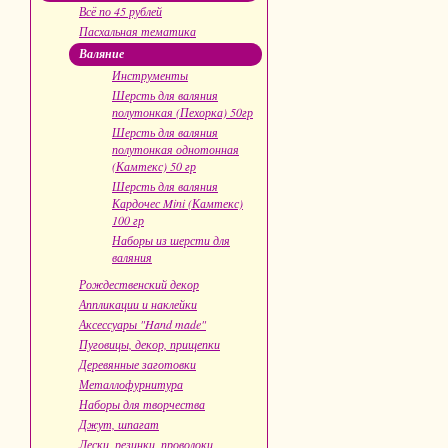
Всё по 45 рублей
Пасхальная тематика
Валяние
Инструменты
Шерсть для валяния
полутонкая (Пехорка) 50гр
Шерсть для валяния
полутонкая однотонная
(Камтекс) 50 гр
Шерсть для валяния
Кардочес Mini (Камтекс)
100 гр
Наборы из шерсти для
валяния
Рождественский декор
Аппликации и наклейки
Аксессуары "Hand made"
Пуговицы, декор, прищепки
Деревянные заготовки
Металлофурнитура
Наборы для творчества
Джут, шпагат
Лески, резинки, проволоки