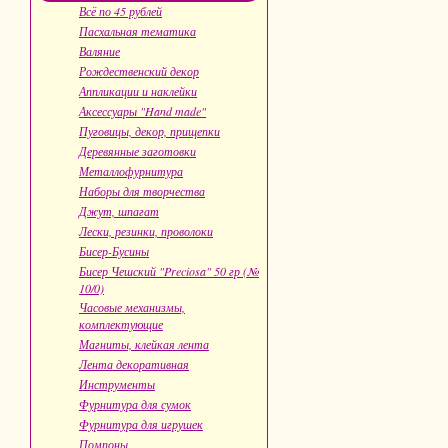
Всё по 45 рублей
Пасхальная тематика
Валяние
Рождественский декор
Аппликации и наклейки
Аксессуары "Hand made"
Пуговицы, декор, прищепки
Деревянные заготовки
Металлофурнитура
Наборы для творчества
Джут, шпагат
Лески, резинки, проволоки
Бисер-Бусины
Бисер Чешский "Preciosa" 50 гр (№
10/0)
Часовые механизмы,
комплектующие
Магниты, клейкая лента
Лента декоративная
Инструменты
Фурнитура для сумок
Фурнитура для игрушек
Помпоны