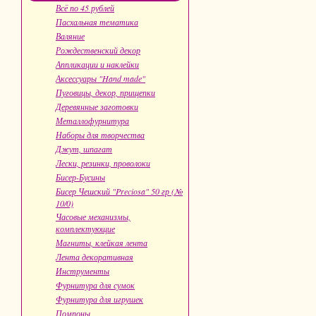
Всё по 45 рублей
Пасхальная тематика
Валяние
Рождественский декор
Аппликации и наклейки
Аксессуары "Hand made"
Пуговицы, декор, прищепки
Деревянные заготовки
Металлофурнитура
Наборы для творчества
Джут, шпагат
Лески, резинки, проволоки
Бисер-Бусины
Бисер Чешский "Preciosa" 50 гр (№
10/0)
Часовые механизмы,
комплектующие
Магниты, клейкая лента
Лента декоративная
Инструменты
Фурнитура для сумок
Фурнитура для игрушек
Помпоны