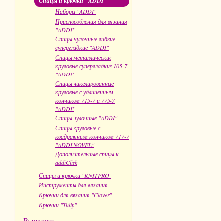
Спицы и крючки "ADDI"
Наборы "ADDI"
Приспособления для вязания
"ADDI"
Спицы чулочные гибкие
супергладкие "ADDI"
Спицы металлические
круговые супергладкие 105-7
"ADDI"
Спицы никелированные
круговые с удлиненным
кончиком 715-7 и 775-7
"ADDI"
Спицы чулочные "ADDI"
Спицы круговые с
квадратным кончиком 717-7
"ADDI NOVEL"
Дополнительные спицы к
addiClick
Спицы и крючки "KNITPRO"
Инструменты для вязания
Крючки для вязания "Clover"
Крючки "Tulip"
Вышивка