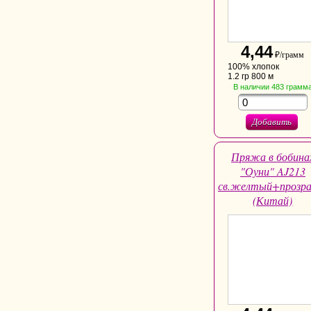
4,44
₽/грамм
100% хлопок
1.2 гр 800 м
В наличии
483
грамм
Добавить
Пряжа в бобина
"Оуни" AJ213
св.желтый+прозр
(Китай)