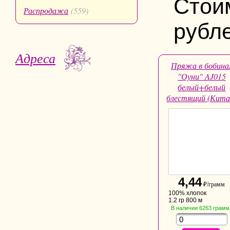
Стои
Распродажа
(559)
рубле
Адреса
Пряжа в бобина
"Оуни" AJ015
белый+белый
блестящий (Кита
4,44
₽/грамм
100% хлопок
1.2 гр 800 м
В наличии
6263
грамм