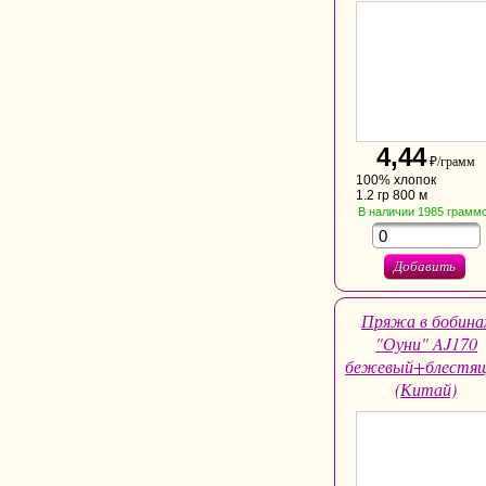
4,44
₽/грамм
100% хлопок
1.2 гр 800 м
В наличии
1985
грамм
Добавить
Пряжа в бобина
"Оуни" AJ170
бежевый+блестя
(Китай)