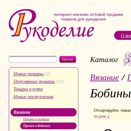
интернет-магазин оптовой продажи
товаров для рукоделия
О ко
Каталог
Найти
Новые товары
(2)
Вязание
/
Популярные товары
(21)
Бобины
Товары в пути
Новые поступления
Отсортируйте, пожа
Вязание
по цене ↓
Пряжа в мотках
Пряжа в бобинах