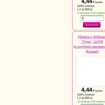
4,44
₽/грамм
100% хлопок
1.2 гр 800 м
В наличии
2425
грамм
Добавить
Пряжа в бобина
"Оуни" AJ198
т.голубой+прозра
(Китай)
4,44
₽/грамм
100% хлопок
1.2 гр 800 м
В наличии
340
граммо