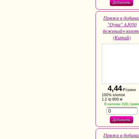
Добавить
Пряжа в бобина
"Оуни" AJ050
бежевый+золот
(Китай)
4,44
₽/грамм
100% хлопок
1.2 гр 800 м
В наличии
3181
грам
Добавить
Пряжа в бобина