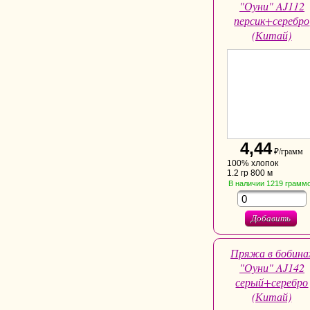
"Оуни" AJ112
персик+серебро
(Китай)
4,44
₽/грамм
100% хлопок
1.2 гр 800 м
В наличии
1219
грамм
Добавить
Пряжа в бобина
"Оуни" AJ142
серый+серебро
(Китай)