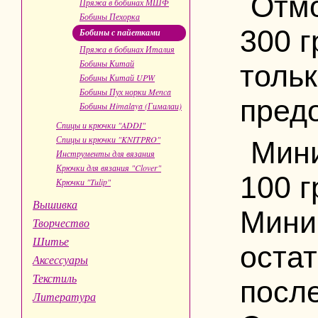
Отмо
Пряжа в бобинах МШФ
Бобины Пехорка
300 
Бобины с пайетками
Пряжа в бобинах Италия
Бобины Китай
толь
Бобины Китай UPW
Бобины Пух норки Menca
пред
Бобины Himalaya (Гималаи)
Спицы и крючки "ADDI"
Спицы и крючки "KNITPRO"
Мин
Инструменты для вязания
Крючки для вязания "Clover"
100 г
Крючки "Tulip"
Вышивка
Мини
Творчество
Шитье
оста
Аксессуары
Текстиль
посл
Литература