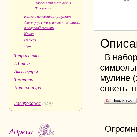
Наборы для вышивания
"Искусница"
Канва с нанесённым рисунком
Аксессуары для вышивки и вышивки
в ковровой технике
Канва
Описа
Пяльцы
Лупы
В набор
Творчество
Шитье
символьн
Аксессуары
мулине (
Текстиль
советы п
Литература
Поделиться…
Распродажа
(559)
Огромн
Адреса