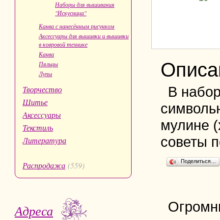
Наборы для вышивания
"Искусница"
Канва с нанесённым рисунком
Аксессуары для вышивки и вышивки
в ковровой технике
Канва
Описа
Пяльцы
Лупы
В набор
Творчество
Шитье
символьн
Аксессуары
мулине (
Текстиль
советы п
Литература
Поделиться…
Распродажа
(559)
Огромн
Адреса