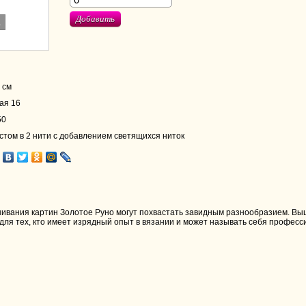
Добавить
.
 см
ая 16
50
том в 2 нити с добавлением светящихся ниток
вания картин Золотое Руно могут похвастать завидным разнообразием. Выш
 для тех, кто имеет изрядный опыт в вязании и может называть себя професс