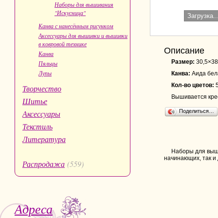
Наборы для вышивания
"Искусница"
Загрузка..
Канва с нанесённым рисунком
Аксессуары для вышивки и вышивки
в ковровой технике
Описание
Канва
Размер:
30,5×38
Пяльцы
Лупы
Канва:
Аида бел
Кол-во цветов:
Творчество
Вышивается крес
Шитье
Поделиться…
Аксессуары
Текстиль
Литература
Наборы для выши
начинающих, так и
Распродажа
(559)
Адреса