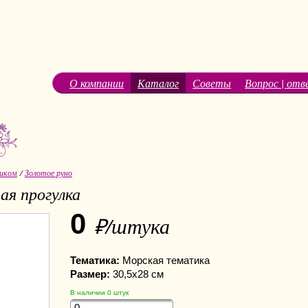
О компании
Каталог
Советы
Вопрос | отв
иком
/
Золотое руно
ая прогулка
0
₽/штука
Тематика:
Морская тематика
Размер:
30,5х28 см
В наличии
0
штук