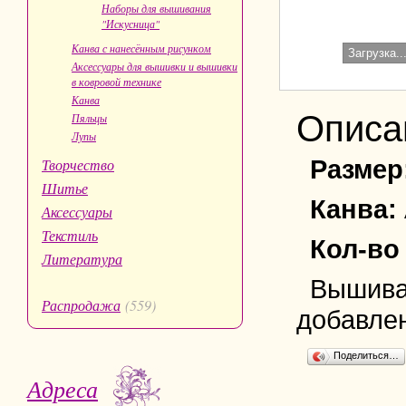
Наборы для вышивания
"Искусница"
Канва с нанесённым рисунком
Загрузка..
Аксессуары для вышивки и вышивки
в ковровой технике
Канва
Описа
Пяльцы
Лупы
Размер
Творчество
Шитье
Канва:
Аксессуары
Текстиль
Кол-во
Литература
Вышивае
Распродажа
(559)
добавле
Поделиться…
Адреса