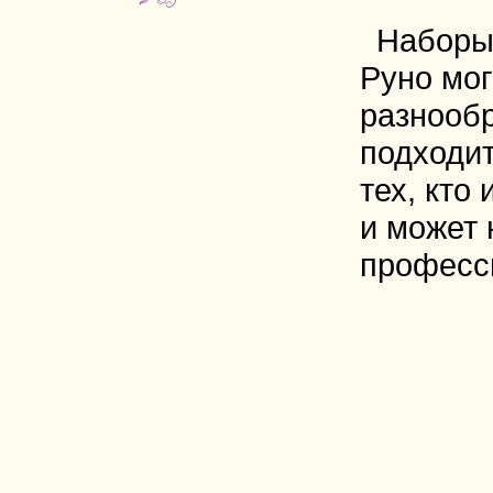
Наборы
Руно мог
разнооб
подходит
тех, кто
и может 
професс