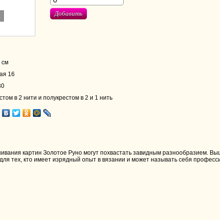
Добавить
.
 см
ая 16
30
том в 2 нити и полукрестом в 2 и 1 нить
вания картин Золотое Руно могут похвастать завидным разнообразием. Выш
 для тех, кто имеет изрядный опыт в вязании и может называть себя професс