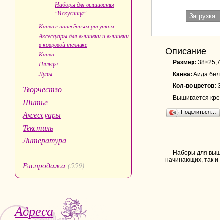
Наборы для вышивания
"Искусница"
Загрузка..
Канва с нанесённым рисунком
Аксессуары для вышивки и вышивки
в ковровой технике
Описание
Канва
Размер:
38×25,7
Пяльцы
Лупы
Канва:
Аида бел
Кол-во цветов:
Творчество
Вышивается крес
Шитье
Поделиться…
Аксессуары
Текстиль
Литература
Наборы для выши
начинающих, так и
Распродажа
(559)
Адреса