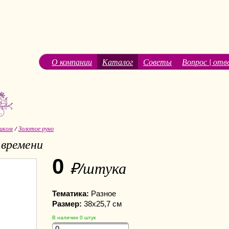
О компании
Каталог
Советы
Вопрос | отв
иком
/
Золотое руно
 времени
0
₽/штука
Тематика:
Разное
Размер:
38х25,7 см
В наличии
0
штук