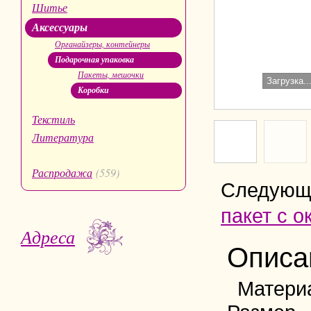
Шитье
Аксессуары
Органайзеры, контейнеры
Подарочная упаковка
Пакеты, мешочки
Загрузка..
Коробки
Текстиль
Литература
Распродажа
(559)
Следующ
пакет с о
Адреса
Описа
Матери