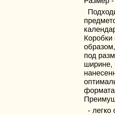
Размер -
Подходи
предмето
календар
Коробки
образом,
под раз
ширине,
нанесен
оптимал
формата 
Преимущ
- легко