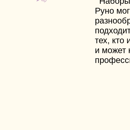
Наборы
Руно мог
разнооб
подходит
тех, кто
и может 
професс