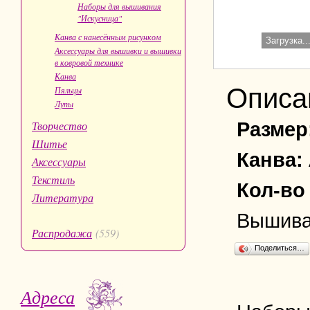
Наборы для вышивания
"Искусница"
Канва с нанесённым рисунком
Загрузка..
Аксессуары для вышивки и вышивки
в ковровой технике
Канва
Описа
Пяльцы
Лупы
Размер
Творчество
Шитье
Канва:
Аксессуары
Текстиль
Кол-во
Литература
Вышивае
Распродажа
(559)
Поделиться…
Адреса