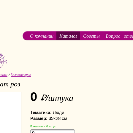
О компании
Каталог
Советы
Вопрос | отв
иком
/
Золотое руно
ат роз
0
₽/штука
Тематика:
Люди
Размер:
39х28 см
В наличии
0
штук