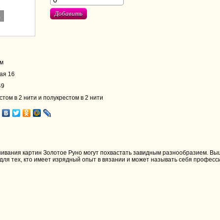
Добавить
.
см
ая 16
49
том в 2 нити и полукрестом в 2 нити
вания картин Золотое Руно могут похвастать завидным разнообразием. Выш
 для тех, кто имеет изрядный опыт в вязании и может называть себя професс