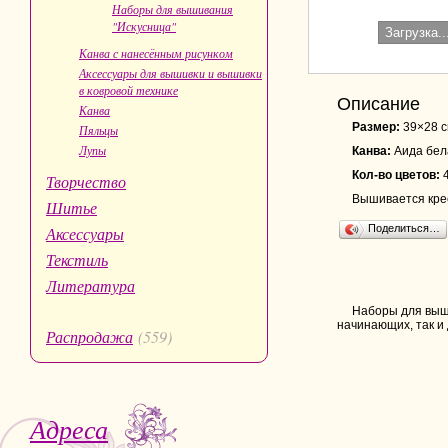
Наборы для вышивания
"Искусница"
Загрузка..
Канва с нанесённым рисунком
Аксессуары для вышивки и вышивки
в ковровой технике
Описание
Канва
Размер:
39×28 
Пяльцы
Лупы
Канва:
Аида бел
Кол-во цветов:
Творчество
Вышивается крес
Шитье
Поделиться…
Аксессуары
Текстиль
Литература
Наборы для выши
начинающих, так и
Распродажа
(559)
Адреса