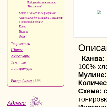
Наборы для вышивания
"Искусница"
Канва с нанесённым рисунком
Аксессуары для вышивки и вышивки
в ковровой технике
Канва
Пяльцы
Лупы
Творчество
Описа
Шитье
Аксессуары
Канва:
Текстиль
100% хл
Литература
Мулине
Распродажа
(559)
Количес
Схема:
тониров
Адреса