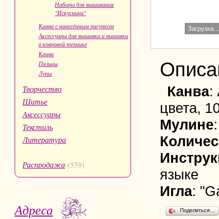
Наборы для вышивания
"Искусница"
Канва с нанесённым рисунком
Загрузка..
Аксессуары для вышивки и вышивки
в ковровой технике
Канва
Описа
Пяльцы
Лупы
Канва
:
Творчество
Шитье
цвета, 1
Аксессуары
Мулине
Текстиль
Количес
Литература
Инструк
Распродажа
(559)
языке
Игла
: "
Адреса
Поделиться…