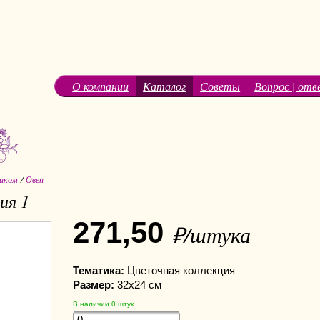
О компании
Каталог
Советы
Вопрос | отв
иком
/
Овен
ия 1
271,50
₽/штука
Тематика:
Цветочная коллекция
Размер:
32х24 см
В наличии
0
штук