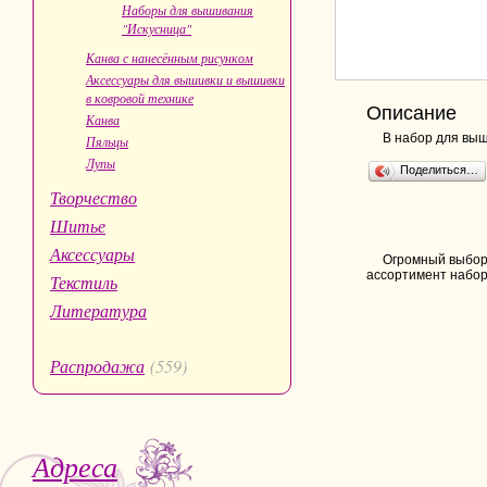
Наборы для вышивания
"Искусница"
Канва с нанесённым рисунком
Аксессуары для вышивки и вышивки
в ковровой технике
Описание
Канва
В набор для выш
Пяльцы
Лупы
Поделиться…
Творчество
Шитье
Аксессуары
Огромный выбор 
ассортимент набор
Текстиль
Литература
Распродажа
(559)
Адреса