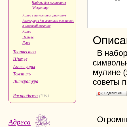
Наборы для вышивания
"Искусница"
Канва с нанесённым рисунком
Аксессуары для вышивки и вышивки
в ковровой технике
Канва
Описа
Пяльцы
Лупы
В набор
Творчество
Шитье
символьн
Аксессуары
мулине (
Текстиль
советы п
Литература
Поделиться…
Распродажа
(559)
Огромн
Адреса