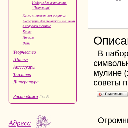
Наборы для вышивания
"Искусница"
Канва с нанесённым рисунком
Аксессуары для вышивки и вышивки
в ковровой технике
Канва
Описа
Пяльцы
Лупы
В набор
Творчество
Шитье
символьн
Аксессуары
мулине (
Текстиль
советы п
Литература
Поделиться…
Распродажа
(559)
Огромн
Адреса