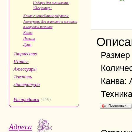
Наборы для вышивания
"Искусница"
Канва с нанесённым рисунком
Аксессуары для вышивки и вышивки
в ковровой технике
Канва
Описа
Пяльцы
Лупы
Размер 
Творчество
Шитье
Количес
Аксессуары
Текстиль
Канва:
Литература
Техник
Распродажа
(559)
Поделиться…
Адреса