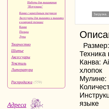
Наборы для вышивания
"Искусница"
Канва с нанесённым рисунком
Загрузка..
Аксессуары для вышивки и вышивки
в ковровой технике
Канва
Описа
Пяльцы
Лупы
Размер:
Творчество
Шитье
Техника 
Аксессуары
Канва: A
Текстиль
хлопок
Литература
Мулине:
Распродажа
(559)
Количест
Инструкц
языке
Адреса