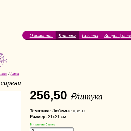
О компании
Каталог
Советы
Вопрос | отв
иком
/
Алиса
 сирени
256,50
₽/штука
Тематика:
Любимые цветы
Размер:
21х21 см
В наличии
0
штук