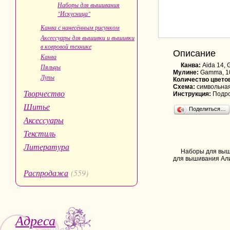
Наборы для вышивания
"Искусница"
Канва с нанесённым рисунком
Аксессуары для вышивки и вышивки
в ковровой технике
Описание
Канва
Канва:
Aida 14,
Пяльцы
Мулине:
Gamma, 1
Лупы
Количество цвето
Схема:
символьная
Творчество
Инструкция:
Подро
Шитье
Поделиться…
Аксессуары
Текстиль
Литература
Наборы для выши
для вышивания Алис
Распродажа
(559)
Адреса