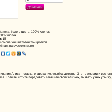
Добавить
 Gamma, белого цвета, 100% хлопок
00% хлопок
в:
15
 со слабой цветовой тонировкой
бная, на русском языке
вания Алиса – сказка, очарование, улыбка, детство. Это те эмоции и восп
а. Если вы хотите порадовать себя или своих близких, вызвать у них улыбку,