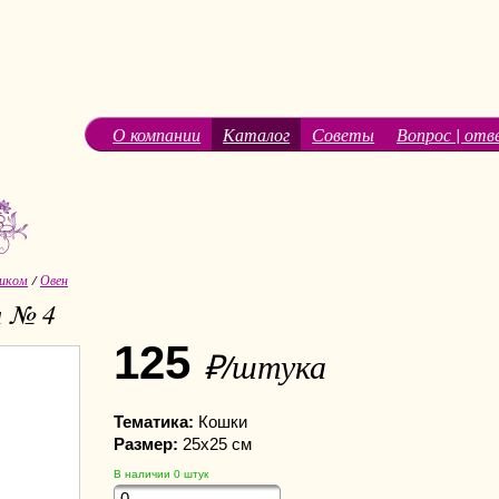
О компании
Каталог
Советы
Вопрос | отв
иком
/
Овен
а № 4
125
₽/штука
Тематика:
Кошки
Размер:
25х25 см
В наличии
0
штук