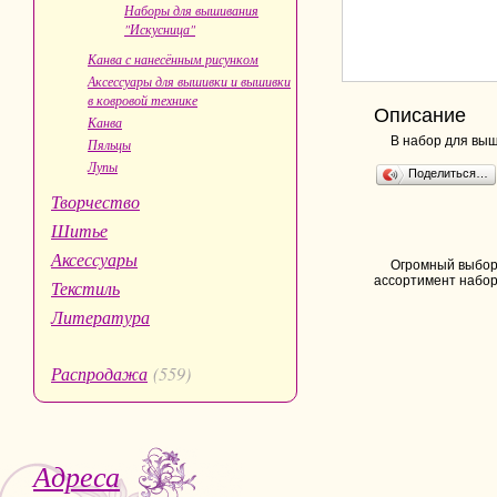
Наборы для вышивания
"Искусница"
Канва с нанесённым рисунком
Аксессуары для вышивки и вышивки
в ковровой технике
Описание
Канва
В набор для выш
Пяльцы
Лупы
Поделиться…
Творчество
Шитье
Аксессуары
Огромный выбор 
ассортимент набор
Текстиль
Литература
Распродажа
(559)
Адреса