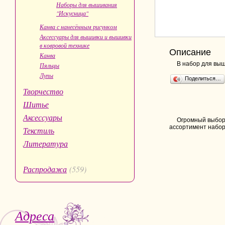
Наборы для вышивания
"Искусница"
Канва с нанесённым рисунком
Аксессуары для вышивки и вышивки
в ковровой технике
Описание
Канва
В набор для выш
Пяльцы
Лупы
Поделиться…
Творчество
Шитье
Аксессуары
Огромный выбор 
ассортимент набор
Текстиль
Литература
Распродажа
(559)
Адреса