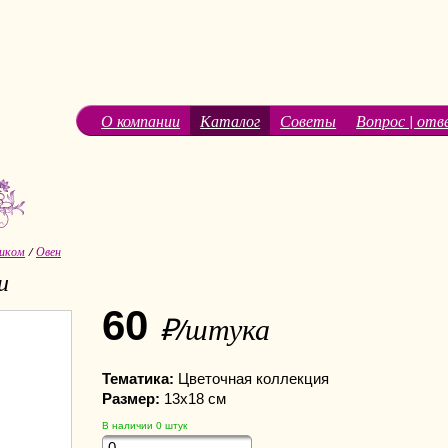
О компании
Каталог
Советы
Вопрос | отв
иком
/
Овен
и
60
₽/штука
Тематика:
Цветочная коллекция
Размер:
13х18 см
В наличии
0
штук